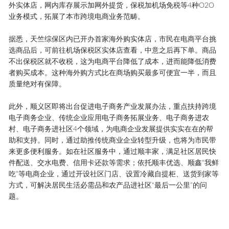
外实体店，网内库存展示加网外提货，保税加机场免税等4种O2O
业务模式，拓展了本市跨境电商业务范畴。
据悉，天竺综保区内已开办首家海外购实体店，市民在电商平台挑
选商品后，可前往机场保税区实体店查看，中意之后再下单。商品
不出保税区就不收税，这为电商平台降低了成本，进而能降低消费
者购买成本。这种海外购方式比在商场购买最多可便宜一半，而且
质量绝对有保障。
此外，顺义区即将出台促进电子商务产业发展办法，重点扶持跨境
电子商务企业、传统企业应用电子商务拓展业务、电子商务进农
村、电子商务进社区4个领域，为电商企业发展提供实实在在的帮
助和支持。同时，通过助推传统商业企业转型升级，也将为市民带
来更多便利服务。如在社区服务中，通过顺丰家，满足社区居民快
件配送、交水电费、信用卡还款等需求；依托顺丰优选、顺鑫“我鲜
吃”等电商企业，通过开设社区门店、设置冷藏自提柜、送货到家等
方式，可解决居民生活必需品和农产品进社区“最后一公里”的问
题。